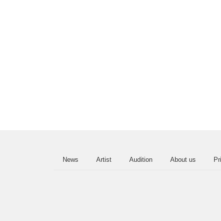
News
Artist
Audition
About us
Pr