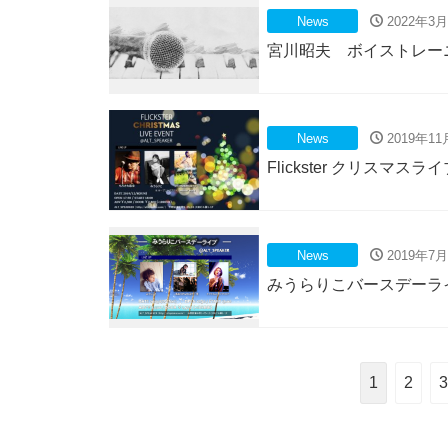
News
2022年3月
宮川昭夫 ボイストレー
News
2019年11
Flickster クリスマス
News
2019年7月
みうらりこバースデーライ
1
2
3