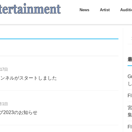
News
Artist
Auditi
17日
G
beチャンネルがスタートしました
F
月1日
ライブ2023のお知らせ
F